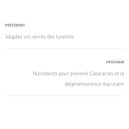
Navigation
PRÉCÉDENT
de
Post
Adaptez vos verres des lunettes
l’article
précédent:
PROCHAIN
Prochain
Nutriments pour prévenir Cataractes et la
article:
dégénérescence maculaire