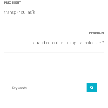
Navigation
PRÉCÉDENT
de
Post
transpkr ou lasik
l’article
précédent:
PROCHAIN
Prochain
quand consullter un ophtalmologiste ?
article:
Search
SEARCH
for: